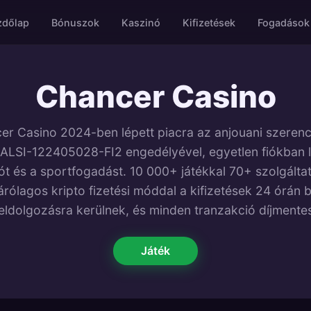
zdőlap
Bónuszok
Kaszinó
Kifizetések
Fogadások
Chancer Casino
er Casino 2024-ben lépett piacra az anjouani szerenc
ALSI-122405028-FI2 engedélyével, egyetlen fiókban 
ót és a sportfogadást. 10 000+ játékkal 70+ szolgáltat
árólagos kripto fizetési móddal a kifizetések 24 órán b
eldolgozásra kerülnek, és minden tranzakció díjmente
Játék