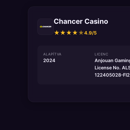
Chancer Casino
★
★
★
★
★
4.9/5
ALAPÍTVA
LICENC
2024
Anjouan Gamin
License No. ALS
122405028-FI2