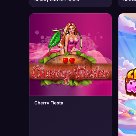
Cherry Fiesta